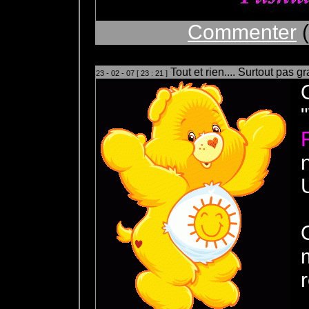
Commenter
(
Tout et rien.... Surtout pas g
23 - 02 - 07 [ 23 : 21 ]