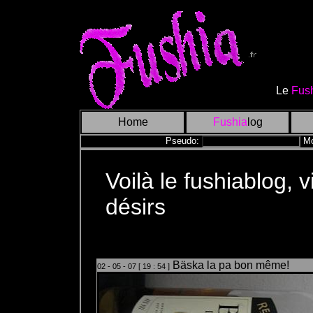
Le
Fus
Home
Fushia
log
Pseudo:
Mo
Voilà le fushiablog, 
désirs
Bäska la pa bon même!
02 - 05 - 07 [ 19 : 54 ]