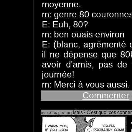
moyenne.
m: genre 80 couronne
E: Euh, 80?
m: ben ouais environ
E: (blanc, agrémenté 
il ne dépense que 80k
avoir d'amis, pas de 
journée!
m: Merci à vous aussi.
Commenter
Mais? C'est quoi ces connerie
08 - 03 - 07 [ 18 : 10 ]