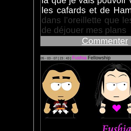
là que je vais pouvoir 
les cafards et de Ham
dans l'oreillette que l
de déjouer mes plans
Commenter
Fushia
Fellowship
05 - 03 - 07 [ 23 : 43 ]