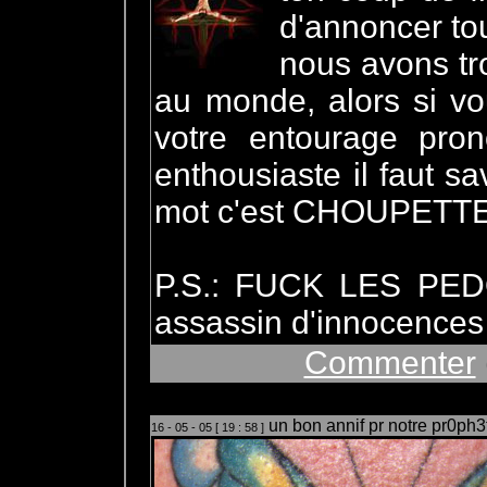
d'annoncer tou
nous avons tr
au monde, alors si v
votre entourage pro
enthousiaste il faut sa
mot c'est
CHOUPETT
P.S.: FUCK LES PED
assassin d'innocences
Commenter
un bon annif pr notre pr0ph3
16 - 05 - 05 [ 19 : 58 ]