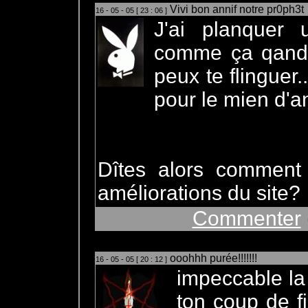
Vivi bon annif notre pr0ph3t
16 - 05 - 05 [ 23 : 06 ]
J'ai planquer 
comme ça qand t
peux te flinguer.
pour le mien d'an
Dîtes alors comment 
améliorations du site?
Commenter
ooohhh purée!!!!!!!
16 - 05 - 05 [ 20 : 12 ]
impeccable la
ton coup de fi