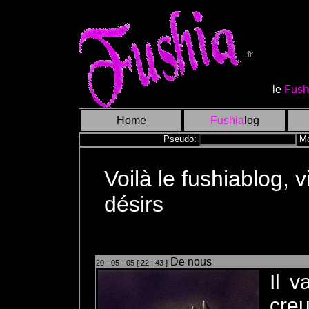
le
Fush
Home
Fushia
log
Pseudo:
Mo
Voilà le fushiablog, 
désirs
De nous
20 - 05 - 05 [ 22 : 43 ]
Il 
cre