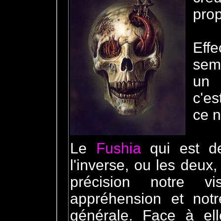
prop
Effe
sem
un 
c'e
ce n
Le
Fushia
qui est de
l'inverse, ou les deu
précision notre v
appréhension et not
générale. Face à el